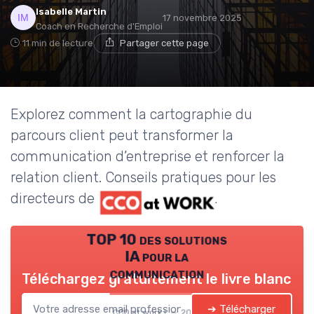
Isabelle Martin
17 novembre 2025
Coach en Recherche d'Emploi
11 min de lecture
Partager cette page
Explorez comment la cartographie du
parcours client peut transformer la
communication d’entreprise et renforcer la
relation client. Conseils pratiques pour les
directeurs de la communication.
TOP 10 des solutions
IA pour la
communication
Téléchargez gratuitement le livre blanc
➔ Télécharger
CCO at work ! — 2026