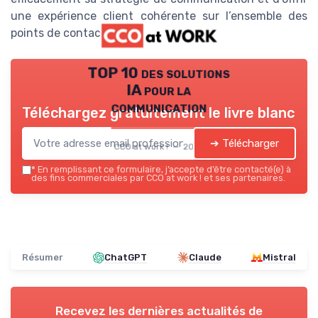
une expérience client cohérente sur l’ensemble des
points de contact.
TOP 10 des solutions
IA pour la
communication
Téléchargez gratuitement le livre blanc
➔ Télécharger
CCO at work ! — 2026
*
En remplissant ce formulaire, j’accepte d’être contacté(e) à
des fins commerciales par CCO at work ! et ses partenaires.
Résumer
ChatGPT
Claude
Mistral
Recevez les dernières actualités de