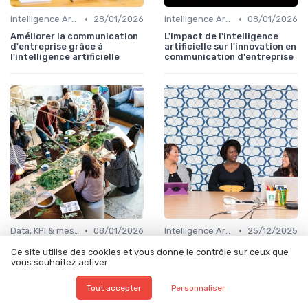
•
•
Intelligence Artificielle en communication
28/01/2026
Intelligence Artificielle en communication
08/01/2026
Améliorer la communication
L'impact de l'intelligence
d'entreprise grâce à
artificielle sur l'innovation en
l'intelligence artificielle
communication d'entreprise
•
•
Data, KPI & mesure de l’impact
08/01/2026
Intelligence Artificielle en communication
25/12/2025
Évaluer l'impact de la
Optimiser le suivi des médias
Ce site utilise des cookies et vous donne le contrôle sur ceux que
communication à l'ère de
grâce à l'intelligence
vous souhaitez activer
l'intelligence artificielle
artificielle
Tout accepter
Personnaliser