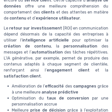
encore du
service client
. Cette capacité d’
analyse de
données
offre une meilleure compréhension du
comportement des
clients
et des attentes en matière
de
contenu
et d’
expérience utilisateur
.
Le
retour sur investissement
(ROI) en communication
dépend désormais de la capacité des entreprises à
utiliser l’
intelligence artificielle
pour optimiser la
création de contenu
, la
personnalisation
des
messages et l’
automatisation
des tâches répétitives.
L’IA générative, par exemple, permet de produire des
contenus adaptés à chaque segment de clientèle,
renforçant ainsi l’
engagement client
et la
satisfaction client
.
Amélioration de l’
efficacité
des
campagnes
grâce
à une meilleure
analyse prédictive
Optimisation du
taux de conversion
par une
personnalisation accrue
Meilleure
prise de décision
grâce à l’exploitation