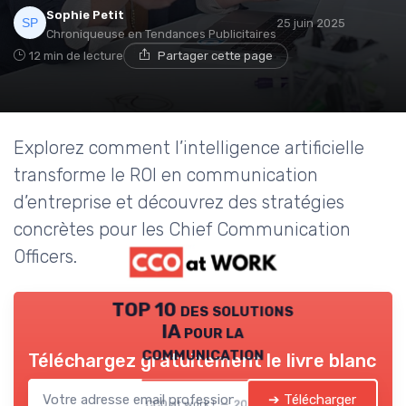
Sophie Petit
25 juin 2025
Chroniqueuse en Tendances Publicitaires
12 min de lecture
Partager cette page
Explorez comment l’intelligence artificielle
transforme le ROI en communication
d’entreprise et découvrez des stratégies
concrètes pour les Chief Communication
Officers.
TOP 10 des solutions
IA pour la
communication
Téléchargez gratuitement le livre blanc
➔ Télécharger
CCO at work ! — 2026