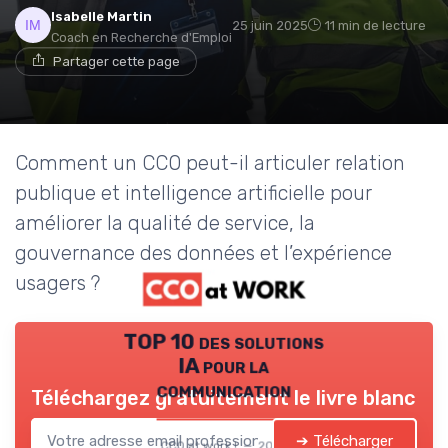
Isabelle Martin
25 juin 2025
11 min de lecture
Coach en Recherche d'Emploi
Partager cette page
Comment un CCO peut-il articuler relation
publique et intelligence artificielle pour
améliorer la qualité de service, la
gouvernance des données et l’expérience
usagers ?
TOP 10 des solutions
IA pour la
communication
Téléchargez gratuitement le livre blanc
➔ Télécharger
CCO at work ! — 2026