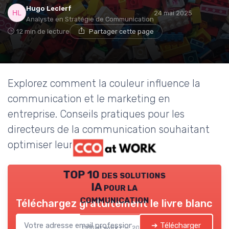
Hugo Leclerf
24 mai 2025
Analyste en Stratégie de Communication
12 min de lecture
Partager cette page
Explorez comment la couleur influence la
communication et le marketing en
entreprise. Conseils pratiques pour les
directeurs de la communication souhaitant
optimiser leur stratégie visuelle.
TOP 10 des solutions
IA pour la
communication
Téléchargez gratuitement le livre blanc
➔ Télécharger
CCO at work ! — 2026