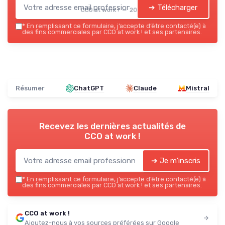
➔ Télécharger
CCO at work ! — 2026
*
En remplissant ce formulaire, j’accepte d’être contacté(e) à
des fins commerciales par CCO at work ! et ses partenaires.
Résumer
ChatGPT
Claude
Mistral
Recevez les dernières actualités de
CCO at work !
➔ Je m'inscris
*
En remplissant ce formulaire, j’accepte d’être contacté(e) à
des fins commerciales par CCO at work ! et ses partenaires.
CCO at work !
Ajoutez-nous à vos sources préférées sur Google