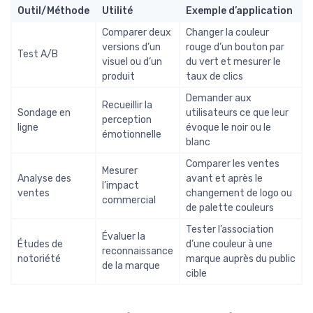
Outil/Méthode
Utilité
Exemple d’application
Comparer deux
Changer la couleur
versions d’un
rouge d’un bouton par
Test A/B
visuel ou d’un
du vert et mesurer le
produit
taux de clics
Demander aux
Recueillir la
Sondage en
utilisateurs ce que leur
perception
ligne
évoque le noir ou le
émotionnelle
blanc
Comparer les ventes
Mesurer
Analyse des
avant et après le
l’impact
ventes
changement de logo ou
commercial
de palette couleurs
Tester l’association
Évaluer la
Études de
d’une couleur à une
reconnaissance
notoriété
marque auprès du public
de la marque
cible