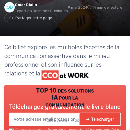
Omar Diallo
9 mai 2024
14 min de lecture
Expert en Relations Publiques
Partager cette page
Ce billet explore les multiples facettes de la
communication assertive dans le milieu
professionnel et son influence sur les
relations et la productivité.
TOP 10 des solutions
IA pour la
communication
Téléchargez gratuitement le livre blanc
➔ Télécharger
CCO at work ! — 2026
*
En remplissant ce formulaire, j’accepte d’être contacté(e) à