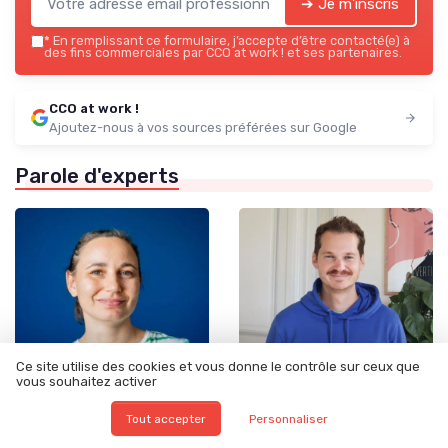
➔ Je m'inscris
*
En remplissant ce formulaire, j’accepte d’être contacté(e) à
des fins commerciales par CCO at work ! et ses partenaires.
CCO at work !
Ajoutez-nous à vos sources préférées sur Google
Parole d'experts
Ce site utilise des cookies et vous donne le contrôle sur ceux que
vous souhaitez activer
•
•
Tout accepter
Personnaliser
01/07/2026
26/03/2026
Interview
Interview
Interview de Marlène Page :
Interview de Thibaud