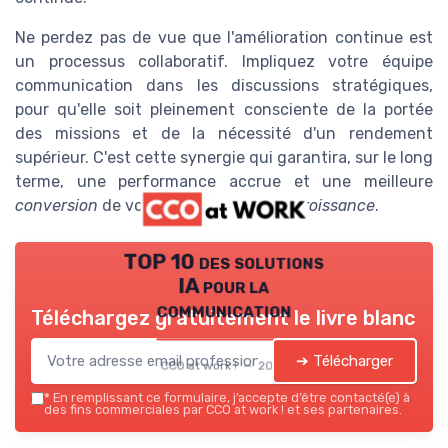
Ne perdez pas de vue que l'amélioration continue est
un processus collaboratif. Impliquez votre équipe
communication dans les discussions stratégiques,
pour qu'elle soit pleinement consciente de la portée
des missions et de la nécessité d'un rendement
supérieur. C'est cette synergie qui garantira, sur le long
terme, une performance accrue et une meilleure
conversion
de vos efforts en taux de
croissance
.
TOP 10 des solutions
IA pour la
communication
Téléchargez gratuitement le livre blanc
➔ Télécharger
CCO at work ! — 2026
*
En remplissant ce formulaire, j’accepte d’être contacté(e) à
des fins commerciales par CCO at work ! et ses partenaires.