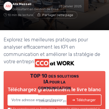
Alix Massali
25 janvier 2025
Consultant en Gestion de Crise
10 min de lecture
Partager cette page
Explorez les meilleures pratiques pour
analyser efficacement les KPI en
communication et améliorer la stratégie de
votre entreprise.
TOP 10 des solutions
IA pour la
communication
Téléchargez gratuitement le livre blanc
➔ Télécharger
CCO at work ! — 2026
*
En remplissant ce formulaire, j’accepte d’être contacté(e) à