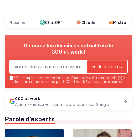
Résumer
ChatGPT
Claude
Mistral
Recevez les dernières actualités de
CCO at work !
➔ Je m'inscris
*
En remplissant ce formulaire, j’accepte d’être contacté(e) à
des fins commerciales par CCO at work ! et ses partenaires.
CCO at work !
Ajoutez-nous à vos sources préférées sur Google
Parole d'experts