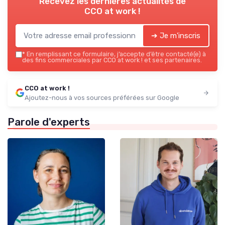
Recevez les dernières actualités de
CCO at work !
➔ Je m'inscris
*
En remplissant ce formulaire, j’accepte d’être contacté(e) à
des fins commerciales par CCO at work ! et ses partenaires.
CCO at work !
Ajoutez-nous à vos sources préférées sur Google
Parole d'experts