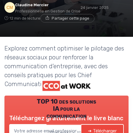
Claudine Mercier
24 janvier 2025
Professionnelle en Gestion de Crise
12 min de lecture
Partager cette page
Explorez comment optimiser le pilotage des
réseaux sociaux pour renforcer la
communication d’entreprise, avec des
conseils pratiques pour les Chief
Communication Officers.
TOP 10 des solutions
IA pour la
communication
Téléchargez gratuitement le livre blanc
➔ Télécharger
CCO at work ! — 2026