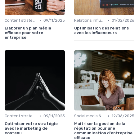
•
•
Content strategy & content marketing
09/11/2025
Relations influenceurs & leaders d’opinion
01/02/2026
Élaborer un plan média
Optimisation des relations
efficace pour votre
avec les influenceurs
entreprise
•
•
Content strategy & content marketing
09/11/2025
Social media & e-réputation
12/06/2025
Optimiser votre stratégie
Maîtriser la gestion de la
avec le marketing de
réputation pour une
contenu
communication d'entreprise
efficace