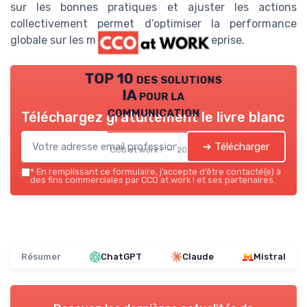
sur les bonnes pratiques et ajuster les actions
collectivement permet d’optimiser la performance
globale sur les médias sociaux de l’entreprise.
TOP 10 des solutions
IA pour la
communication
Téléchargez gratuitement le livre blanc
➔ Télécharger
CCO at work ! — 2026
*
En remplissant ce formulaire, j’accepte d’être contacté(e) à
des fins commerciales par CCO at work ! et ses partenaires.
Résumer
ChatGPT
Claude
Mistral