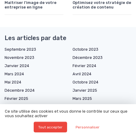
Maîtriser l'image de votre
Optimisez votre stratégie de
entreprise en ligne
création de contenu
Les articles par date
Septembre 2023
Octobre 2023
Novembre 2023
Décembre 2023
Janvier 2024
Février 2024
Mars 2024
Avril 2024
Mai 2024
Octobre 2024
Décembre 2024
Janvier 2025
Février 2025
Mars 2025
Avril 2025
Mai 2025
Ce site utilise des cookies et vous donne le contrôle sur ceux que
Juin 2025
Juillet 2025
vous souhaitez activer
Août 2025
Septembre 2025
Tout accepter
Personnaliser
Octobre 2025
Novembre 2025