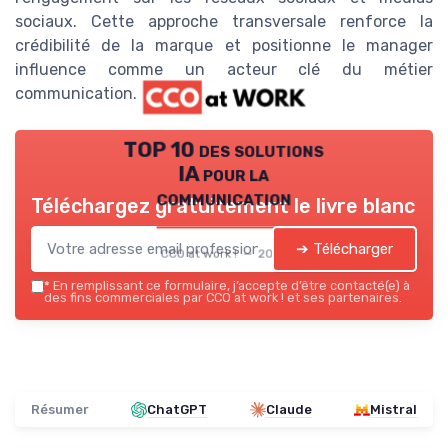
sociaux. Cette approche transversale renforce la
crédibilité de la marque et positionne le manager
influence comme un acteur clé du métier
communication.
TOP 10 des solutions
IA pour la
communication
Téléchargez gratuitement le livre blanc
➔ Télécharger
CCO at work ! — 2026
*
En remplissant ce formulaire, j’accepte d’être contacté(e) à
des fins commerciales par CCO at work ! et ses partenaires.
Résumer
ChatGPT
Claude
Mistral