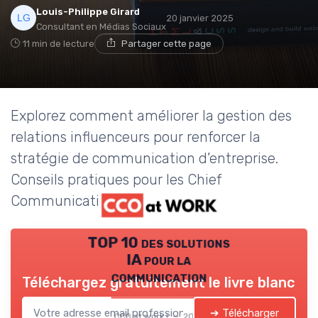
Louis-Philippe Girard
20 janvier 2025
Consultant en Médias Sociaux
11 min de lecture
Partager cette page
Explorez comment améliorer la gestion des
relations influenceurs pour renforcer la
stratégie de communication d’entreprise.
Conseils pratiques pour les Chief
Communication Officers.
TOP 10 des solutions
IA pour la
communication
Téléchargez gratuitement le livre blanc
➔ Télécharger
CCO at work ! — 2026