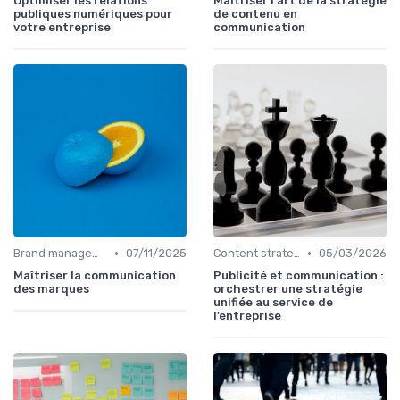
Optimiser les relations
Maîtriser l'art de la stratégie
publiques numériques pour
de contenu en
votre entreprise
communication
•
•
Brand management & branding
07/11/2025
Content strategy & content marketing
05/03/2026
Maîtriser la communication
Publicité et communication :
des marques
orchestrer une stratégie
unifiée au service de
l’entreprise