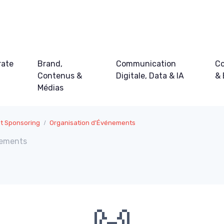
rate
Brand,
Communication
Co
Contenus &
Digitale, Data & IA
&
Médias
t Sponsoring
Organisation d'Événements
nements