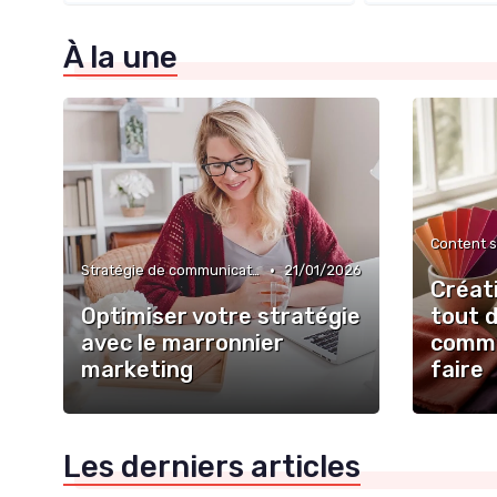
À la une
•
Stratégie de communication d’entreprise
21/01/2026
Créati
Optimiser votre stratégie
tout d
avec le marronnier
commu
marketing
faire
Les derniers articles