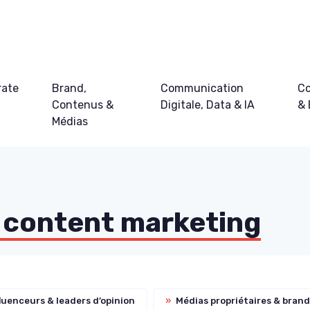
rate
Brand,
Communication
Co
Contenus &
Digitale, Data & IA
&
Médias
 content marketing
luenceurs & leaders d’opinion
»
Médias propriétaires & bran