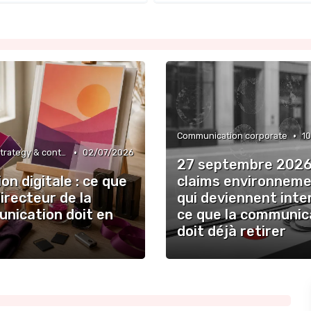
•
Communication corporate
1
•
Content strategy & content marketing
02/07/2026
27 septembre 2026 
on digitale : ce que
claims environnem
irecteur de la
qui deviennent inter
nication doit en
ce que la communic
doit déjà retirer