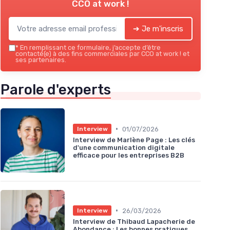
CCO at work !
➔ Je m'inscris
*
En remplissant ce formulaire, j’accepte d’être
contacté(e) à des fins commerciales par CCO at work ! et
ses partenaires.
Parole d'experts
•
01/07/2026
Interview
Interview de Marlène Page : Les clés
d'une communication digitale
efficace pour les entreprises B2B
•
26/03/2026
Interview
Interview de Thibaud Lapacherie de
Abondance : Les bonnes pratiques