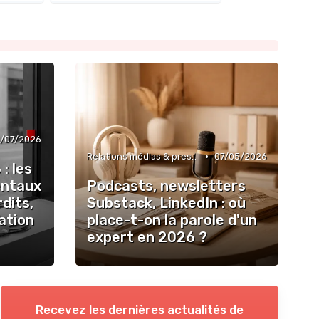
0/07/2026
•
Relations médias & presse
07/05/2026
: les
entaux
Podcasts, newsletters
dits,
Substack, LinkedIn : où
ation
place-t-on la parole d'un
expert en 2026 ?
Recevez les dernières actualités de