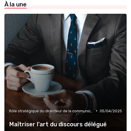
À la une
»
Narrative de marque & storytelling
»
Pilotage de la performance communication
•
Rôle stratégique du directeur de la communication
05/04/2025
Maîtriser l'art du discours délégué