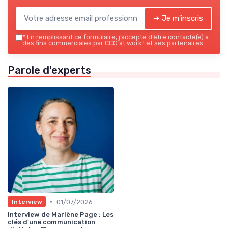
➔ Je m'inscris
*
En remplissant ce formulaire, j’accepte d’être contacté(e) à
des fins commerciales par CCO at work ! et ses partenaires.
Parole d'experts
•
01/07/2026
Interview
Interview de Marlène Page : Les
clés d'une communication