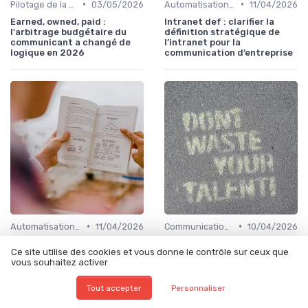
•
•
Pilotage de la performance communication
03/05/2026
Automatisation & performance des campagnes
11/04/2026
Earned, owned, paid :
Intranet def : clarifier la
l'arbitrage budgétaire du
définition stratégique de
communicant a changé de
l’intranet pour la
logique en 2026
communication d’entreprise
•
•
Automatisation & performance des campagnes
11/04/2026
Communication digitale & omnicanale
10/04/2026
Faire du brand ambassador
Faire de la internal
Ce site utilise des cookies et vous donne le contrôle sur ceux que
un levier stratégique pour la
newsletter un levier
vous souhaitez activer
communication de
stratégique de
l’entreprise
communication interne
Tout accepter
Personnaliser