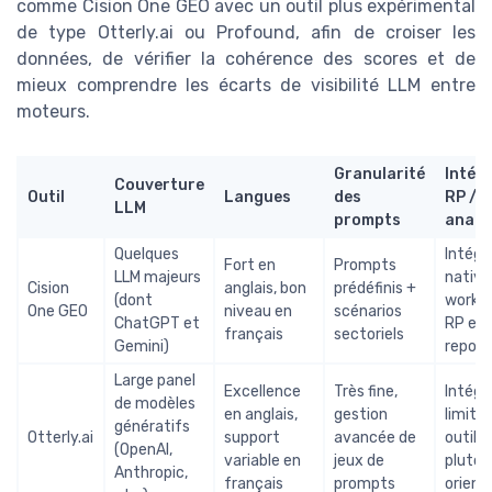
comme Cision One GEO avec un outil plus expérimental
de type Otterly.ai ou Profound, afin de croiser les
données, de vérifier la cohérence des scores et de
mieux comprendre les écarts de visibilité LLM entre
moteurs.
Granularité
Intég
Couverture
Outil
Langues
des
RP /
LLM
prompts
analy
Quelques
Intégr
Fort en
Prompts
LLM majeurs
native
Cision
anglais, bon
prédéfinis +
(dont
workf
One GEO
niveau en
scénarios
ChatGPT et
RP et
français
sectoriels
Gemini)
report
Large panel
Excellence
Très fine,
Intégr
de modèles
en anglais,
gestion
limité
génératifs
Otterly.ai
support
avancée de
outils 
(OpenAI,
variable en
jeux de
plutôt
Anthropic,
français
prompts
orient