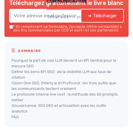
communication
Téléchargez gratuitement le livre blanc
➔ Télécharger
CCO at work ! — 2026
*
En remplissant ce formulaire, j’accepte d’être contacté(e) à
des fins commerciales par CCO at work ! et ses partenaires.
SOMMAIRE
Pourquoi la part de voix LLM devient un KPI central pour la
mesure GEO
Définir les bons KPI GEO : de la visibilité LLM aux taux de
citation
Cision One GEO, Otterly.ai et Profound : les trois outils que
les communicants testent vraiment
Le protocole interne low cost : la méthode des 50 prompts
métier
Gouvernance, SEO GEO et articulation avec les outils
analytics
FAQ