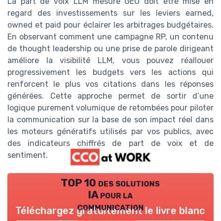
La part de voix LLM mesure GEO doit être mise en
regard des investissements sur les leviers earned,
owned et paid pour éclairer les arbitrages budgétaires.
En observant comment une campagne RP, un contenu
de thought leadership ou une prise de parole dirigeant
améliore la visibilité LLM, vous pouvez réallouer
progressivement les budgets vers les actions qui
renforcent le plus vos citations dans les réponses
générées. Cette approche permet de sortir d’une
logique purement volumique de retombées pour piloter
la communication sur la base de son impact réel dans
les moteurs génératifs utilisés par vos publics, avec
des indicateurs chiffrés de part de voix et de
sentiment.
TOP 10 des solutions
IA pour la
communication
Téléchargez gratuitement le livre blanc