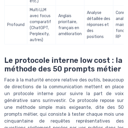
etc.)
Multi LLM
Analyse
Conne
avec focus
Anglais
détaillée des
analyt
comparatif
prioritaire,
Profound
réponses et
mais p
(ChatGPT,
français en
des
foncti
Perplexity,
amélioration
positions
RP
autres)
Le protocole interne low cost : la
méthode des 50 prompts métier
Face à la maturité encore relative des outils, beaucoup
de directions de la communication mettent en place
un protocole interne pour suivre la part de voix
générative sans surinvestir. Ce protocole repose sur
une méthode simple mais exigeante, dite des 50
prompts métier, qui consiste à tester chaque mois une
cinquantaine de requêtes représentatives des
questions réellement posées par vos publics dans les