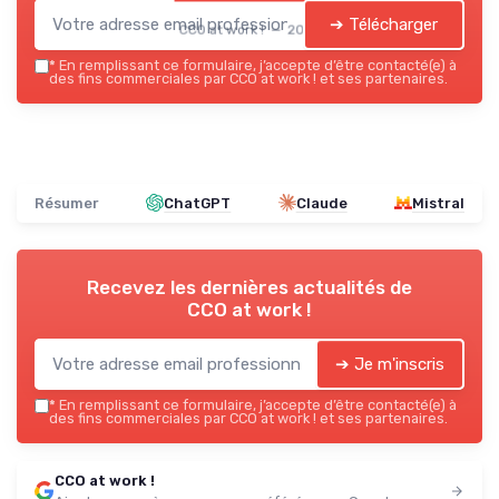
➔ Télécharger
CCO at work ! — 2026
*
En remplissant ce formulaire, j’accepte d’être contacté(e) à
des fins commerciales par CCO at work ! et ses partenaires.
Résumer
ChatGPT
Claude
Mistral
Recevez les dernières actualités de
CCO at work !
➔ Je m'inscris
*
En remplissant ce formulaire, j’accepte d’être contacté(e) à
des fins commerciales par CCO at work ! et ses partenaires.
CCO at work !