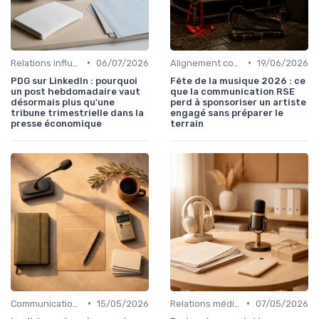
•
•
Relations influenceurs & leaders d’opinion
06/07/2026
Alignement communication & stratégie business
19/06/2026
PDG sur LinkedIn : pourquoi
Fête de la musique 2026 : ce
un post hebdomadaire vaut
que la communication RSE
désormais plus qu'une
perd à sponsoriser un artiste
tribune trimestrielle dans la
engagé sans préparer le
presse économique
terrain
•
•
Communication corporate
15/05/2026
Relations médias & presse
07/05/2026