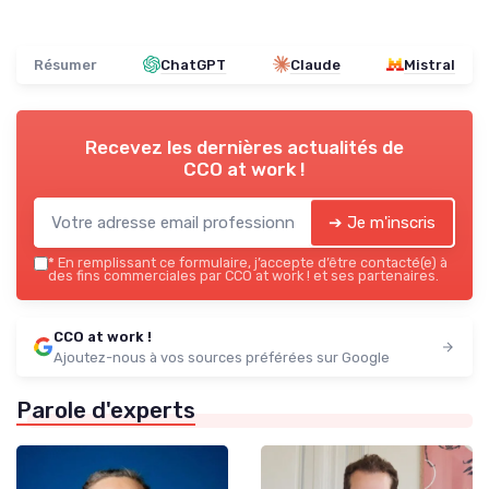
Résumer
ChatGPT
Claude
Mistral
Recevez les dernières actualités de
CCO at work !
➔ Je m'inscris
*
En remplissant ce formulaire, j’accepte d’être contacté(e) à
des fins commerciales par CCO at work ! et ses partenaires.
CCO at work !
Ajoutez-nous à vos sources préférées sur Google
Parole d'experts