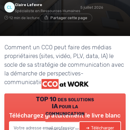
Claire Lefevre
5 juillet 2026
Spécialiste en Ressources Humaines
12 min de lecture
Partager cette page
Comment un CCO peut faire des médias
propriétaires (sites, vidéo, PLV, data, IA) le
socle de sa stratégie de communication avec
la démarche de perspectives-
communication.com.
TOP 10 des solutions
IA pour la
communication
Téléchargez gratuitement le livre blanc
➔ Télécharger
CCO at work ! — 2026