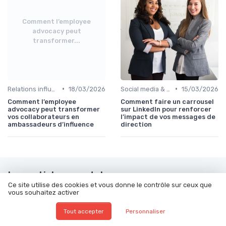
Comment l’employee
advocacy peut
transformer...
•
•
Relations influenceurs & leaders d’opinion
18/03/2026
Social media & e-réputation
15/03/2026
Comment l’employee
Comment faire un carrousel
advocacy peut transformer
sur LinkedIn pour renforcer
vos collaborateurs en
l’impact de vos messages de
ambassadeurs d’influence
direction
Les articles par date
Ce site utilise des cookies et vous donne le contrôle sur ceux que
vous souhaitez activer
Septembre 2023
Octobre 2023
Novembre 2023
Décembre 2023
Tout accepter
Personnaliser
Janvier 2024
Février 2024