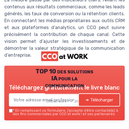
contenus aux résultats commerciaux, comme les leads
générés, les taux de conversion ou la rétention clients.
En connectant les médias propriétaires aux outils CRM
et aux plateformes d’analytics, un CCO peut suivre
précisément la contribution de chaque canal. Cette
vision permet d’ajuster les investissements et de
démontrer la valeur stratégique de la communication
d’entreprise.
TOP 10 des solutions
IA pour la
communication
Téléchargez gratuitement le livre blanc
➔ Télécharger
CCO at work ! — 2026
*
En remplissant ce formulaire, j’accepte d’être contacté(e) à
des fins commerciales par CCO at work ! et ses partenaires.