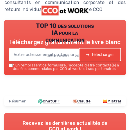
consultants en communication corporate et des
retours individualisés exploitables par le CCO.
TOP 10 des solutions
IA pour la
communication
Téléchargez gratuitement le livre blanc
➔ Télécharger
CCO at work ! — 2026
*
En remplissant ce formulaire, j’accepte d’être contacté(e) à
des fins commerciales par CCO at work ! et ses partenaires.
Résumer
ChatGPT
Claude
Mistral
Recevez les dernières actualités de
CCO at work !