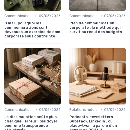
•
•
Communication corporate
09/05/2026
Communication corporate
07/05/2026
8 mai : pourquoi les
Plan de communication
commémorations sont
corporate : la méthode qui
devenues un exercice de com
survit au recul des budgets
corporate sous contrainte
•
•
Communication corporate
07/05/2026
Relations médias & presse
07/05/2026
La dissimulation coûte plus
Podcasts, newsletters
cher que l'erreur : plaidoyer
Substack, LinkedIn : où
pour une transparence
place-t-on la parole d'un
structurée
expert en 2026 ?