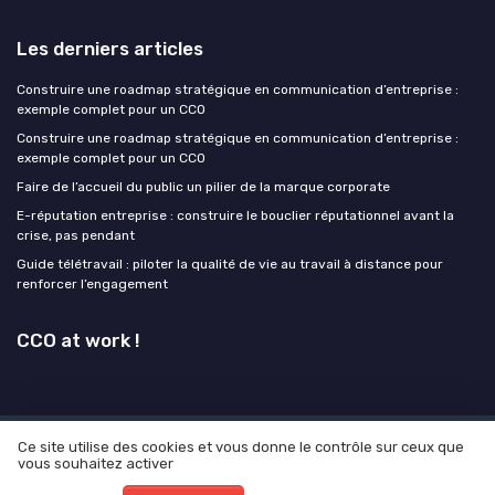
Les derniers articles
Construire une roadmap stratégique en communication d’entreprise :
exemple complet pour un CCO
Construire une roadmap stratégique en communication d’entreprise :
exemple complet pour un CCO
Faire de l’accueil du public un pilier de la marque corporate
E-réputation entreprise : construire le bouclier réputationnel avant la
crise, pas pendant
Guide télétravail : piloter la qualité de vie au travail à distance pour
renforcer l’engagement
CCO at work !
Ce site utilise des cookies et vous donne le contrôle sur ceux que
Mentions légales
Politique de confidentialité
Grande
vous souhaitez activer
enquête 2025 sur l'IA et les directions de la communication