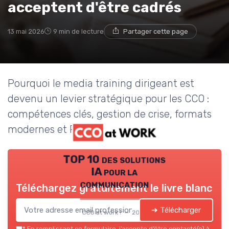
acceptent d'être cadrés
13 mai 2026
9 min de lecture
Partager cette page
Pourquoi le media training dirigeant est
devenu un levier stratégique pour les CCO :
compétences clés, gestion de crise, formats
modernes et ROI réputationnel.
TOP 10 des solutions
IA pour la
communication
Téléchargez gratuitement le livre blanc
➔ Télécharger
CCO at work ! — 2026
*
En remplissant ce formulaire, j’accepte d’être contacté(e) à