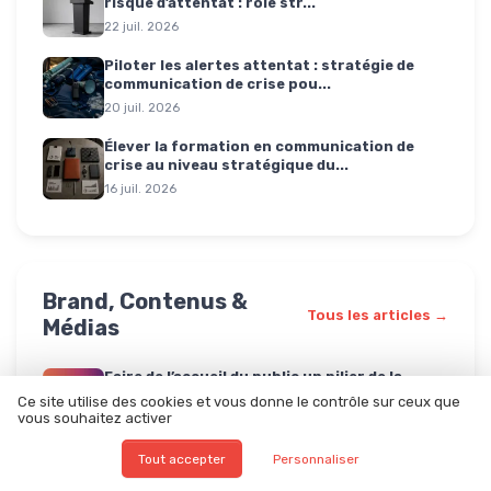
risque d’attentat : rôle str...
22 juil. 2026
Piloter les alertes attentat : stratégie de
communication de crise pou...
20 juil. 2026
Élever la formation en communication de
crise au niveau stratégique du...
16 juil. 2026
Brand, Contenus &
Tous les articles →
Médias
Faire de l’accueil du public un pilier de la
marque corporate
Ce site utilise des cookies et vous donne le contrôle sur ceux que
vous souhaitez activer
04 août 2026
Comment www perspectives-communication
Tout accepter
Personnaliser
com renouvelle la stratégie de...