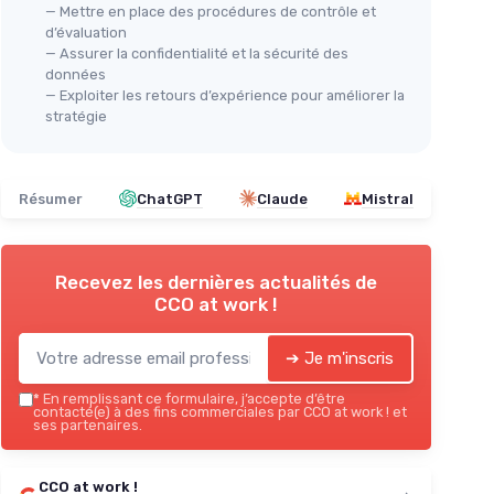
— Mettre en place des procédures de contrôle et
d’évaluation
— Assurer la confidentialité et la sécurité des
données
— Exploiter les retours d’expérience pour améliorer la
stratégie
Résumer
ChatGPT
Claude
Mistral
Recevez les dernières actualités de
CCO at work !
➔ Je m'inscris
*
En remplissant ce formulaire, j’accepte d’être
contacté(e) à des fins commerciales par CCO at work ! et
ses partenaires.
CCO at work !