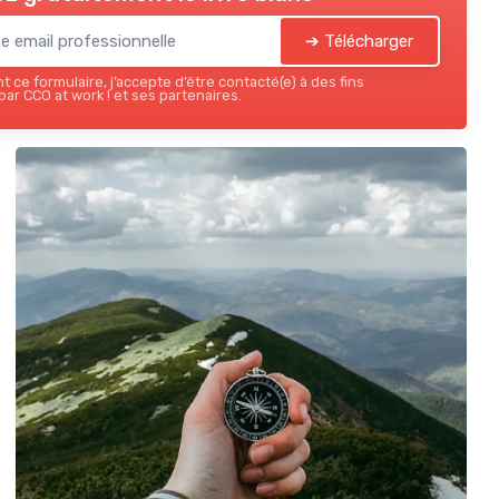
➔ Télécharger
 ce formulaire, j’accepte d’être contacté(e) à des fins
ar CCO at work ! et ses partenaires.