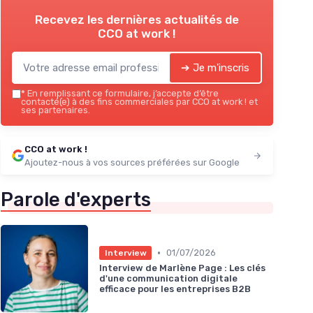
Recevez les dernières actualités de
CCO at work !
➔ Je m'inscris
*
En remplissant ce formulaire, j’accepte d’être
contacté(e) à des fins commerciales par CCO at work ! et
ses partenaires.
CCO at work !
Ajoutez-nous à vos sources préférées sur Google
Parole d'experts
•
01/07/2026
Interview
Interview de Marlène Page : Les clés
d'une communication digitale
efficace pour les entreprises B2B