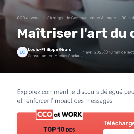
CCO at work !
Stratégie de Communication & Image
Rôle s
Maîtriser l'art du
Louis-Philippe Girard
4 avril 2025
10 min de lec
Consultant en Médias Sociaux
Explorez comment le discours délégué peu
et renforcer l'impact des messages.
Télécharge
TOP 10 des