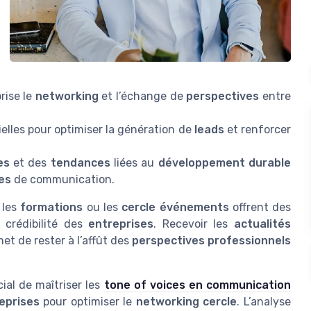
orise le
networking
et l’échange de
perspectives
entre
lles pour optimiser la génération de
leads
et renforcer
es
et des
tendances
liées au
développement durable
es
de communication.
, les
formations
ou les
cercle événements
offrent des
a crédibilité des
entreprises
. Recevoir les
actualités
et de rester à l’affût des
perspectives professionnels
ucial de maîtriser les
tone of voices en communication
eprises
pour optimiser le
networking cercle
. L’analyse