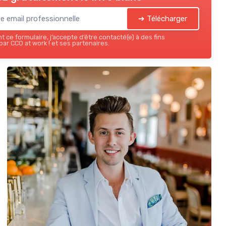
➔ Télécharger
 ce formulaire, j’accepte d’être contacté(e) à des fins
ar CCO at work ! et ses partenaires.