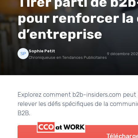
Tirer parti de b2
pour renforcer l
d’entreprise
Sophie Petit
9 décembre 20
Chroniqueuse en Tendances Publicitaires
Explorez comment b2b-insiders.com peut a
relever les défis spécifiques de la communi
B2B.
Télécharge