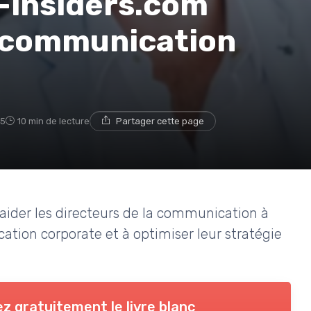
b-insiders.com
a communication
25
10 min de lecture
Partager cette page
ider les directeurs de la communication à
cation corporate et à optimiser leur stratégie
z gratuitement le livre blanc