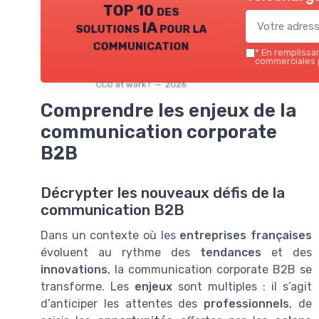
TOP 10 des
solutions IA pour la
communication
*
En remplissant
commerciales p
CCO at work ! — 2026
Comprendre les enjeux de la
communication corporate
B2B
Décrypter les nouveaux défis de la
communication B2B
Dans un contexte où les
entreprises françaises
évoluent au rythme des
tendances
et des
innovations
, la communication corporate B2B se
transforme. Les
enjeux
sont multiples : il s’agit
d’anticiper les attentes des
professionnels
, de