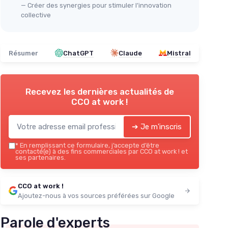
— Créer des synergies pour stimuler l’innovation
collective
Résumer
ChatGPT
Claude
Mistral
Recevez les dernières actualités de
CCO at work !
➔ Je m'inscris
*
En remplissant ce formulaire, j’accepte d’être
contacté(e) à des fins commerciales par CCO at work ! et
ses partenaires.
CCO at work !
Ajoutez-nous à vos sources préférées sur Google
Parole d'experts