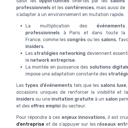
saisir les
opportunités
offertes par les
salons
professionnels
et les
conférences
, mais aussi de
s’adapter à un environnement en mutation rapide.
La multiplication des
événements
professionnels
à Paris et dans toute la
France, comme les
congrès
ou les
salons
, fav
insiders
.
Les
stratégies networking
deviennent essentie
le
network entreprise
.
La montée en puissance des
solutions digital
impose une adaptation constante des
stratégi
Les
types d’événements
tels que les
salons luxe
occasions uniques de renforcer la visibilité et l
insiders
ou une
invitation gratuite
à un
salon
perm
et des
offres emploi
du secteur.
Pour répondre à ces
enjeux innovations
, il est cr
d’entreprise
et de s’appuyer sur les
réseaux entr