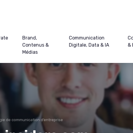
rate
Brand,
Communication
Co
Contenus &
Digitale, Data & IA
&
Médias
gie de communication d’entreprise