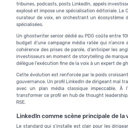
tribunes, podcasts, posts LinkedIn, appels investis
explosé et impose une spécialisation éditoriale. L
curateur de voix, en orchestrant un écosystème d
spécialisées.
Un ghostwriter senior dédié au PDG coûte entre 100
budget d’une campagne média ratée qui n’ancre au
cohérence des prises de parole, d’anticiper les an
investisseurs en moment de storytelling de marque.
délègue l’exécution fine de la voix à un expert de g
Cette évolution est renforcée par le poids croissan
gouvernance. Un profil LinkedIn de dirigeant mal trava
avec un plan média classique impeccable. À l’
transformer ce profil en hub de thought leadership, 
RSE.
LinkedIn comme scène principale de la 
Le standard qui s’installe est clair pour les diri