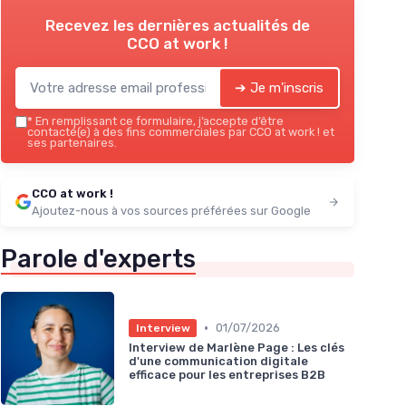
Recevez les dernières actualités de
CCO at work !
➔ Je m'inscris
*
En remplissant ce formulaire, j’accepte d’être
contacté(e) à des fins commerciales par CCO at work ! et
ses partenaires.
CCO at work !
Ajoutez-nous à vos sources préférées sur Google
Parole d'experts
•
01/07/2026
Interview
Interview de Marlène Page : Les clés
d'une communication digitale
efficace pour les entreprises B2B