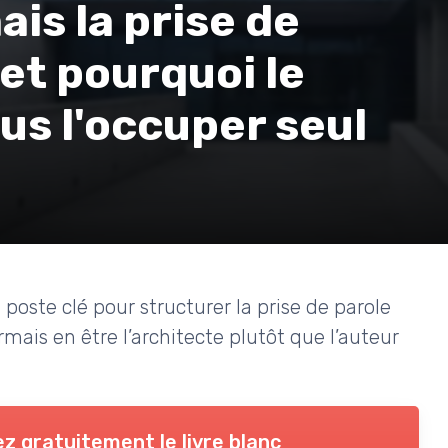
is la prise de
 et pourquoi le
us l'occuper seul
oste clé pour structurer la prise de parole
mais en être l’architecte plutôt que l’auteur
z gratuitement le livre blanc