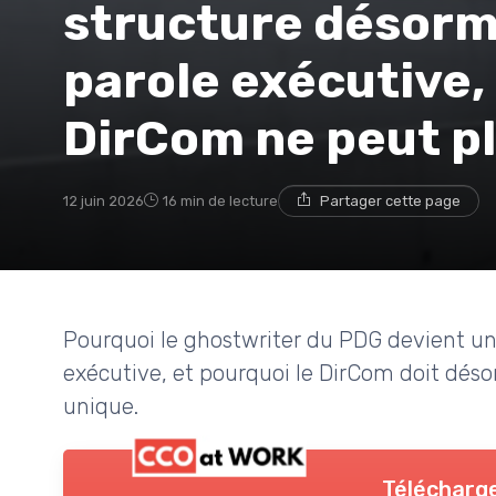
structure désorma
parole exécutive,
DirCom ne peut pl
12 juin 2026
16 min de lecture
Partager cette page
Pourquoi le ghostwriter du PDG devient un p
exécutive, et pourquoi le DirCom doit désor
unique.
Télécharge