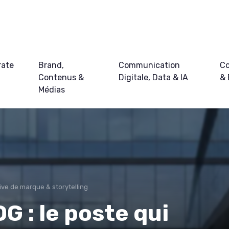
rate
Brand,
Communication
Co
Contenus &
Digitale, Data & IA
&
Médias
ive de marque & storytelling
G : le poste qui