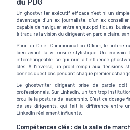
du PDG
Un ghostwriter exécutif efficace n’est ni un simpl
davantage d’un ex journaliste, d’un ex conseille
capable de naviguer entre enjeux politiques, busines
à traduire la vision du dirigeant en parole claire, san
Pour un Chief Communication Officer, le critère n
bien avant la virtuosité stylistique. Un écrivain 
interchangeable, ce qui nuit à l’influence ghostwri
clés. À l’inverse, un profil rompu aux décisions s
bonnes questions pendant chaque premier échange
Le ghostwriter dirigeant prise de parole doi
professionnels. Sur LinkedIn, un ton trop instituti
brouille la posture de leadership. C’est ce dosage f
de ses dirigeants, qui fait la différence entre
LinkedIn réellement influente.
Compétences clés : de la salle de march