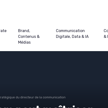
rate
Brand,
Communication
Co
Contenus &
Digitale, Data & IA
&
Médias
tratégique du directeur de la communication