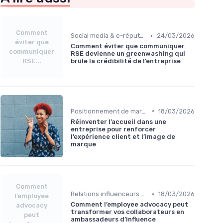
Comment
•
Social media & e-réputation
24/03/2026
éviter que
Comment éviter que communiquer
communiquer
RSE devienne un greenwashing qui
RSE...
brûle la crédibilité de l’entreprise
•
Positionnement de marque & image
18/03/2026
Réinventer l’accueil dans une
entreprise pour renforcer
l’expérience client et l’image de
marque
Comment
•
Relations influenceurs & leaders d’opinion
18/03/2026
l’employee
Comment l’employee advocacy peut
advocacy
transformer vos collaborateurs en
peut
ambassadeurs d’influence