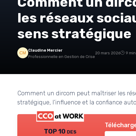
Comment un dirco
les réseaux socia
sens stratégique
Claudine Mercier
20 mars 2026
9 min
Professionnelle en Gestion de Crise
Comment un dircom peut maîtriser les rés
stratégique, l’influence et la confiance au
Télécharge
TOP 10 des