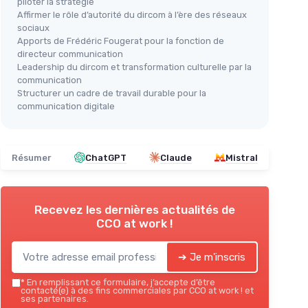
piloter la stratégie
Affirmer le rôle d’autorité du dircom à l’ère des réseaux
sociaux
Apports de Frédéric Fougerat pour la fonction de
directeur communication
Leadership du dircom et transformation culturelle par la
communication
Structurer un cadre de travail durable pour la
communication digitale
Résumer
ChatGPT
Claude
Mistral
Recevez les dernières actualités de
CCO at work !
➔ Je m'inscris
*
En remplissant ce formulaire, j’accepte d’être
contacté(e) à des fins commerciales par CCO at work ! et
ses partenaires.