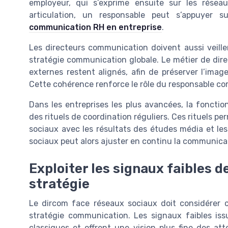
employeur, qui s’exprime ensuite sur les résea
articulation, un responsable peut s’appuyer s
communication RH en entreprise
.
Les directeurs communication doivent aussi veill
stratégie communication globale. Le métier de dire
externes restent alignés, afin de préserver l’image
Cette cohérence renforce le rôle du responsable co
Dans les entreprises les plus avancées, la foncti
des rituels de coordination réguliers. Ces rituels pe
sociaux avec les résultats des études média et le
sociaux peut alors ajuster en continu la communica
Exploiter les signaux faibles d
stratégie
Le dircom face réseaux sociaux doit considérer 
stratégie communication. Les signaux faibles is
classiques et offrent une vision plus fine des at