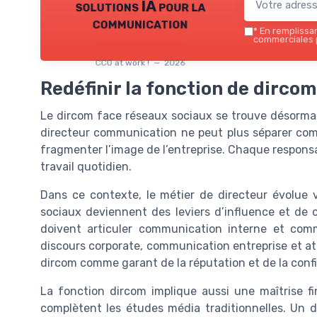
solutions IA pour la
communication
*
En remplissant
commerciales p
CCO at work ! — 2026
Redéfinir la fonction de dirco
Le dircom face réseaux sociaux se trouve désormai
directeur communication ne peut plus séparer com
fragmenter l’image de l’entreprise. Chaque responsa
travail quotidien.
Dans ce contexte, le métier de directeur évolue 
sociaux deviennent des leviers d’influence et de
doivent articuler communication interne et com
discours corporate, communication entreprise et at
dircom comme garant de la réputation et de la conf
La fonction dircom implique aussi une maîtrise fi
complètent les études média traditionnelles. Un d