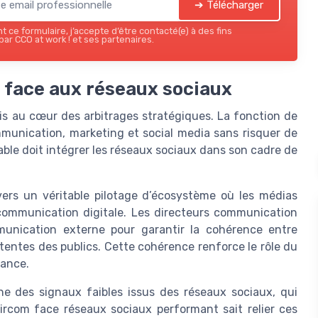
➔ Télécharger
 ce formulaire, j’accepte d’être contacté(e) à des fins
ar CCO at work ! et ses partenaires.
m face aux réseaux sociaux
s au cœur des arbitrages stratégiques. La fonction de
munication, marketing et social media sans risquer de
ble doit intégrer les réseaux sociaux dans son cadre de
vers un véritable pilotage d’écosystème où les médias
 communication digitale. Les directeurs communication
munication externe pour garantir la cohérence entre
tentes des publics. Cette cohérence renforce le rôle du
iance.
ne des signaux faibles issus des réseaux sociaux, qui
ircom face réseaux sociaux performant sait relier ces