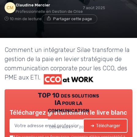
Claudine Mercier
7 août 2025
Professionnelle en Gestion de Crise
10 min de lecture
Partager cette page
Comment un intégrateur Silae transforme la
gestion de la paie en levier stratégique de
communication corporate pour les CCO, des
PME aux ETI.
TOP 10 des solutions
IA pour la
communication
Téléchargez gratuitement le livre blanc
➔ Télécharger
CCO at work ! — 2026
*
En remplissant ce formulaire, j’accepte d’être contacté(e) à