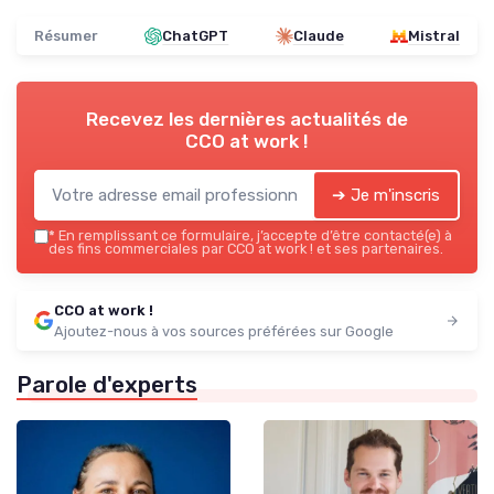
Résumer
ChatGPT
Claude
Mistral
Recevez les dernières actualités de
CCO at work !
➔ Je m'inscris
*
En remplissant ce formulaire, j’accepte d’être contacté(e) à
des fins commerciales par CCO at work ! et ses partenaires.
CCO at work !
Ajoutez-nous à vos sources préférées sur Google
Parole d'experts