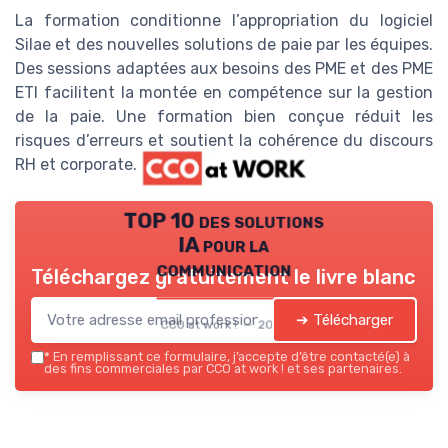
La formation conditionne l’appropriation du logiciel
Silae et des nouvelles solutions de paie par les équipes.
Des sessions adaptées aux besoins des PME et des PME
ETI facilitent la montée en compétence sur la gestion
de la paie. Une formation bien conçue réduit les
risques d’erreurs et soutient la cohérence du discours
RH et corporate.
TOP 10 des solutions
IA pour la
communication
Téléchargez gratuitement le livre blanc
➔ Télécharger
CCO at work ! — 2026
*
En remplissant ce formulaire, j’accepte d’être contacté(e) à
des fins commerciales par CCO at work ! et ses partenaires.