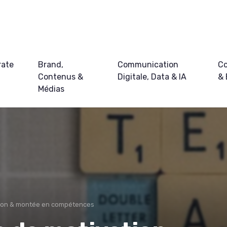
rate
Brand,
Communication
Co
Contenus &
Digitale, Data & IA
&
Médias
ion & montée en compétences