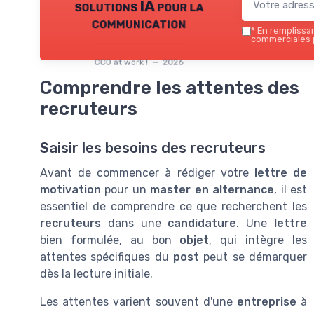
solutions IA pour la
communication
*
En remplissant
commerciales p
CCO at work ! — 2026
Comprendre les attentes des
recruteurs
Saisir les besoins des recruteurs
Avant de commencer à rédiger votre
lettre de
motivation
pour un
master en alternance
, il est
essentiel de comprendre ce que recherchent les
recruteurs
dans une
candidature
. Une
lettre
bien formulée, au bon
objet
, qui intègre les
attentes spécifiques du
post
peut se démarquer
dès la lecture initiale.
Les attentes varient souvent d'une
entreprise
à