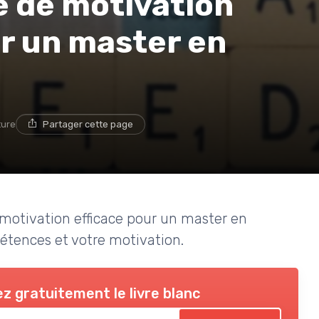
e de motivation
r un master en
ture
Partager cette page
motivation efficace pour un master en
étences et votre motivation.
z gratuitement le livre blanc