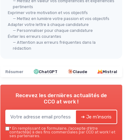
— Mettez en valeur vos compétences et expériences
pertinents
Exprimer votre motivation et vos objectifs
— Mettez en lumière votre passion et vos objectifs
Adapter votre lettre à chaque candidature
— Personnaliser pour chaque candidature
Éviter les erreurs courantes
— Attention aux erreurs fréquentes dans la
rédaction
Résumer
ChatGPT
Claude
Mistral
Recevez les dernières actualités de
CCO at work !
➔ Je m'inscris
*
En remplissant ce formulaire, j’accepte d’être
contacté(e) à des fins commerciales par CCO at work ! et
ses partenaires.