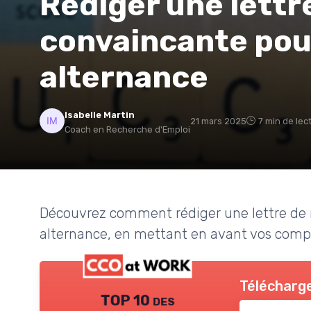
Rédiger une lettr
convaincante pou
alternance
Isabelle Martin
21 mars 2025
7 min de lec
Coach en Recherche d'Emploi
Découvrez comment rédiger une lettre de 
alternance, en mettant en avant vos comp
Télécharge
TOP 10 des