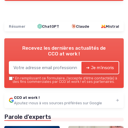
Résumer
ChatGPT
Claude
Mistral
Recevez les dernières actualités de
CCO at work !
➔ Je m'inscris
*
En remplissant ce formulaire, j’accepte d’être contacté(e) à
des fins commerciales par CCO at work ! et ses partenaires.
CCO at work !
Ajoutez-nous à vos sources préférées sur Google
Parole d'experts