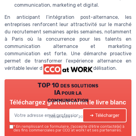
communication, marketing et digital.
En anticipant l’intégration post-alternance, les
entreprises renforcent leur attractivité sur le marché
du recrutement semaines après semaines, notamment
à Paris où la concurrence pour les talents en
communication alternance et marketing
communication est forte. Une démarche proactive
permet de transformer l’expérience alternance en
véritable levier de performance et de fidélisation.
TOP 10 des solutions
IA pour la
communication
Téléchargez gratuitement le livre blanc
➔ Télécharger
CCO at work ! — 2026
*
En remplissant ce formulaire, j’accepte d’être contacté(e) à
des fins commerciales par CCO at work ! et ses partenaires.