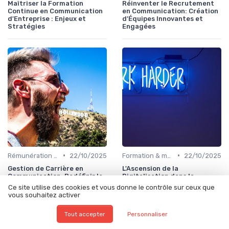
Maîtriser la Formation
Réinventer le Recrutement
Continue en Communication
en Communication: Création
d'Entreprise : Enjeux et
d'Équipes Innovantes et
Stratégies
Engagées
•
•
Rémunération & évolution de carrière
22/10/2025
Formation & montée en compétences
22/10/2025
Gestion de Carrière en
L'Ascension de la
Communication: Redéfinir le
Digitalisation dans la
Leadership à l'Ère Numérique
Formation Continue pour
Ce site utilise des cookies et vous donne le contrôle sur ceux que
Dirigeants de
vous souhaitez activer
Communication
Tout accepter
Personnaliser