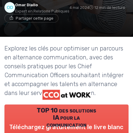
Omar Diallo
4 mai 2024
12 min de lecture
Expert en Relations Publiques
Partager cette page
Explorez les clés pour optimiser un parcours
en alternance communication, avec des
conseils pratiques pour les Chief
Communication Officers souhaitant intégrer
et accompagner les talents en alternance
dans leur service communication.
TOP 10 des solutions
IA pour la
communication
Téléchargez gratuitement le livre blanc