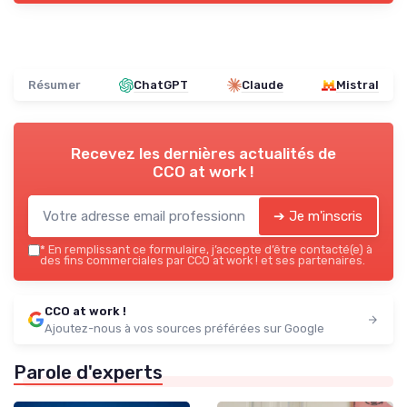
Résumer
ChatGPT
Claude
Mistral
Recevez les dernières actualités de
CCO at work !
➔ Je m'inscris
*
En remplissant ce formulaire, j’accepte d’être contacté(e) à
des fins commerciales par CCO at work ! et ses partenaires.
CCO at work !
Ajoutez-nous à vos sources préférées sur Google
Parole d'experts