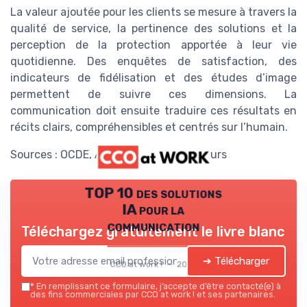
La valeur ajoutée pour les clients se mesure à travers la
qualité de service, la pertinence des solutions et la
perception de la protection apportée à leur vie
quotidienne. Des enquêtes de satisfaction, des
indicateurs de fidélisation et des études d’image
permettent de suivre ces dimensions. La
communication doit ensuite traduire ces résultats en
récits clairs, compréhensibles et centrés sur l’humain.
Sources : OCDE, AMRAE, France Assureurs
TOP 10 des solutions
IA pour la
communication
Téléchargez gratuitement le livre blanc
➔ Télécharger
CCO at work ! — 2026
*
En remplissant ce formulaire, j’accepte d’être contacté(e) à
des fins commerciales par CCO at work ! et ses partenaires.