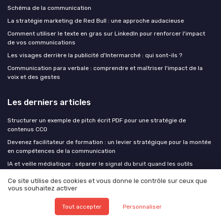
Schéma de la communication
La stratégie marketing de Red Bull : une approche audacieuse
Comment utiliser le texte en gras sur LinkedIn pour renforcer l'impact
de vos communications
Les visages derrière la publicité d'Intermarché : qui sont-ils ?
Communication para verbale : comprendre et maîtriser l'impact de la
voix et des gestes
Les derniers articles
Structurer un exemple de pitch écrit PDF pour une stratégie de
contenus CCO
Devenez facilitateur de formation : un levier stratégique pour la montée
en compétences de la communication
IA et veille médiatique : séparer le signal du bruit quand les outils
promettent tout
Ce site utilise des cookies et vous donne le contrôle sur ceux que
Construire une roadmap stratégique en communication d’entreprise :
vous souhaitez activer
exemple complet pour un CCO
Tout accepter
Personnaliser
Construire une roadmap stratégique en communication d’entreprise :
exemple complet pour un CCO