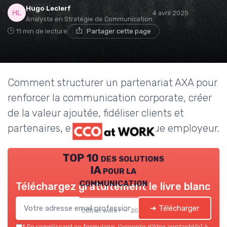
Hugo Leclerf
4 avril 2025
Analyste en Stratégie de Communication
11 min de lecture
Partager cette page
Comment structurer un partenariat AXA pour
renforcer la communication corporate, créer
de la valeur ajoutée, fidéliser clients et
partenaires, et soutenir la marque employeur.
TOP 10 des solutions
IA pour la
communication
Téléchargez gratuitement le livre blanc
➔ Télécharger
CCO at work ! — 2026
*
En remplissant ce formulaire, j’accepte d’être contacté(e) à