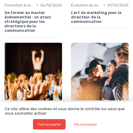
•
•
Formation & montée en compétences
06/12/2025
Évolution du métier de directeur de la communication
07/10/2025
Se former au master
L'art du marketing pour le
événementiel : un atout
directeur de la
stratégique pour les
communication
directeurs de la
communication
•
•
Recrutement & organisation des équipes communication
07/10/2025
Gouvernance de la communication
27/09/2025
Ce site utilise des cookies et vous donne le contrôle sur ceux que
Opportunités en
Comprendre la structure
vous souhaitez activer
communication à Lille :
organisationnelle d'Airbus
l'alternance comme tremplin
Tout accepter
Personnaliser