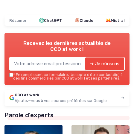
Résumer
ChatGPT
Claude
Mistral
Recevez les dernières actualités de
CCO at work !
➔ Je m'inscris
*
En remplissant ce formulaire, j’accepte d’être contacté(e) à
des fins commerciales par CCO at work ! et ses partenaires.
CCO at work !
Ajoutez-nous à vos sources préférées sur Google
Parole d'experts