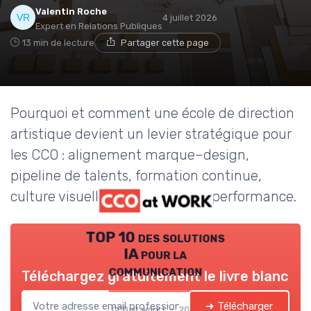
Valentin Roche
4 juillet 2026
Expert en Relations Publiques
13 min de lecture
Partager cette page
Pourquoi et comment une école de direction
artistique devient un levier stratégique pour
les CCO : alignement marque–design,
pipeline de talents, formation continue,
culture visuelle et mesure de la performance.
TOP 10 des solutions
IA pour la
communication
Téléchargez gratuitement le livre blanc
➔ Télécharger
CCO at work ! — 2026