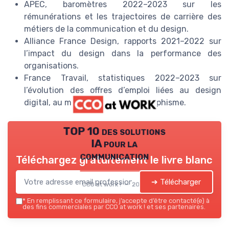
APEC, baromètres 2022–2023 sur les
rémunérations et les trajectoires de carrière des
métiers de la communication et du design.
Alliance France Design, rapports 2021–2022 sur
l’impact du design dans la performance des
organisations.
France Travail, statistiques 2022–2023 sur
l’évolution des offres d’emploi liées au design
digital, au motion design et au graphisme.
TOP 10 des solutions
IA pour la
communication
Téléchargez gratuitement le livre blanc
➔ Télécharger
CCO at work ! — 2026
*
En remplissant ce formulaire, j’accepte d’être contacté(e) à
des fins commerciales par CCO at work ! et ses partenaires.