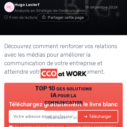
Hugo Leclerf
19 décembre 2024
Analyste en Stratégie de Communication
9 min de lecture
Partager cette page
Découvrez comment renforcer vos relations
avec les médias pour améliorer la
communication de votre entreprise et
atteindre votre audience efficacement.
TOP 10 des solutions
IA pour la
communication
Téléchargez gratuitement le livre blanc
➔ Télécharger
CCO at work ! — 2026
*
En remplissant ce formulaire, j’accepte d’être contacté(e) à