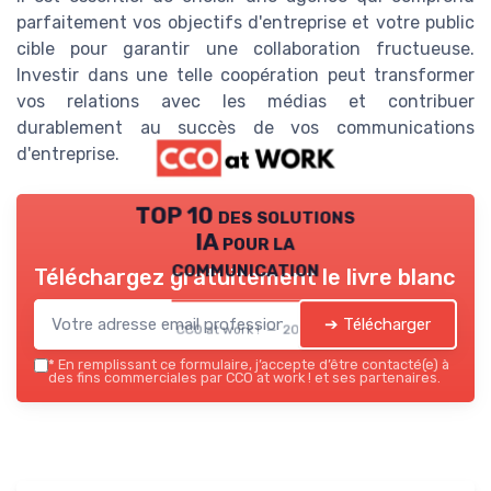
parfaitement vos objectifs d'entreprise et votre public
cible pour garantir une collaboration fructueuse.
Investir dans une telle coopération peut transformer
vos relations avec les médias et contribuer
durablement au succès de vos communications
d'entreprise.
TOP 10 des solutions
IA pour la
communication
Téléchargez gratuitement le livre blanc
➔ Télécharger
CCO at work ! — 2026
*
En remplissant ce formulaire, j’accepte d’être contacté(e) à
des fins commerciales par CCO at work ! et ses partenaires.