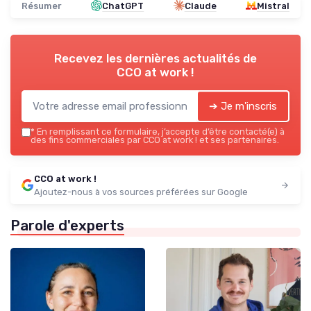
Résumer
ChatGPT
Claude
Mistral
Recevez les dernières actualités de
CCO at work !
➔ Je m'inscris
*
En remplissant ce formulaire, j’accepte d’être contacté(e) à
des fins commerciales par CCO at work ! et ses partenaires.
CCO at work !
Ajoutez-nous à vos sources préférées sur Google
Parole d'experts