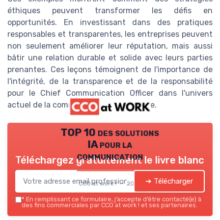
éthiques peuvent transformer les défis en
opportunités. En investissant dans des pratiques
responsables et transparentes, les entreprises peuvent
non seulement améliorer leur réputation, mais aussi
bâtir une relation durable et solide avec leurs parties
prenantes. Ces leçons témoignent de l'importance de
l'intégrité, de la transparence et de la responsabilité
pour le Chief Communication Officer dans l'univers
actuel de la communication corporative.
TOP 10 des solutions
IA pour la
communication
Téléchargez gratuitement le livre blanc
➔ Télécharger
CCO at work ! — 2026
*
En remplissant ce formulaire, j’accepte d’être contacté(e) à
des fins commerciales par CCO at work ! et ses partenaires.