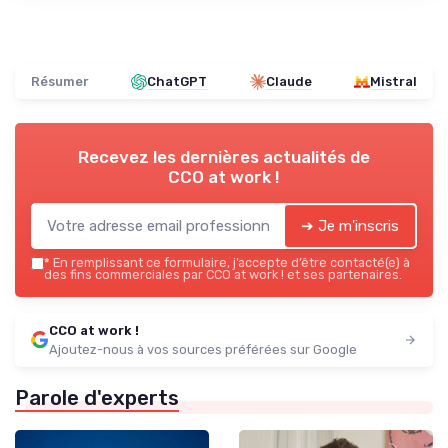
Résumer
ChatGPT
Claude
Mistral
Recevez les dernières actualités de
CCO at work !
➔ Je m'inscris
*
En remplissant ce formulaire, j’accepte d’être contacté(e) à
des fins commerciales par CCO at work ! et ses partenaires.
CCO at work !
Ajoutez-nous à vos sources préférées sur Google
Parole d'experts