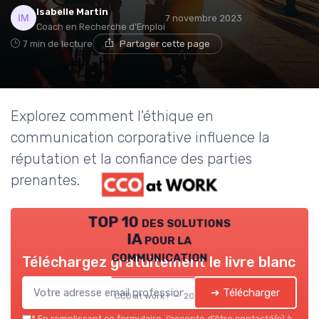
Isabelle Martin
7 novembre 2023
Coach en Recherche d'Emploi
7 min de lecture
Partager cette page
Explorez comment l'éthique en
communication corporative influence la
réputation et la confiance des parties
prenantes.
TOP 10 des solutions
IA pour la
communication
Téléchargez gratuitement le livre blanc
➔ Télécharger
CCO at work ! — 2026
*
En remplissant ce formulaire, j’accepte d’être contacté(e) à